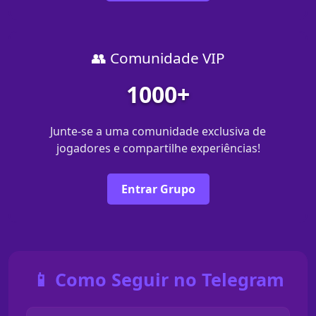
👥 Comunidade VIP
1000+
Junte-se a uma comunidade exclusiva de
jogadores e compartilhe experiências!
Entrar Grupo
📱 Como Seguir no Telegram