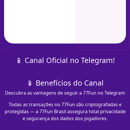
📱 Canal Oficial no Telegram!
📱 Benefícios do Canal
Descubra as vantagens de seguir a 77Fun no Telegram
Todas as transações no 77Fun são criptografadas e
protegidas — a 77Fun Brasil assegura total privacidade
e segurança dos dados dos jogadores.