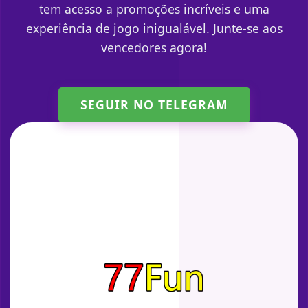
tem acesso a promoções incríveis e uma
experiência de jogo inigualável. Junte-se aos
vencedores agora!
SEGUIR NO TELEGRAM