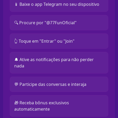
📱 Baixe o app Telegram no seu dispositivo
🔍 Procure por "@77FunOficial"
👆 Toque em "Entrar" ou "Join"
🔔 Ative as notificações para não perder
nada
💬 Participe das conversas e interaja
🎁 Receba bônus exclusivos
automaticamente