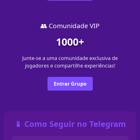
👥 Comunidade VIP
1000+
Junte-se a uma comunidade exclusiva de
jogadores e compartilhe experiências!
Entrar Grupo
📱 Como Seguir no Telegram