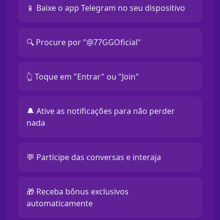
📱 Baixe o app Telegram no seu dispositivo
🔍 Procure por "@77GGOficial"
👆 Toque em "Entrar" ou "Join"
🔔 Ative as notificações para não perder
nada
💬 Participe das conversas e interaja
🎁 Receba bônus exclusivos
automaticamente