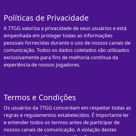
Políticas de Privacidade
A 77GG valoriza a privacidade de seus usuários e está
empenhada em proteger todas as informações
pessoais fornecidas durante o uso de nossos canais de
comunicação. Todos os dados coletados são utilizados
exclusivamente para fins de melhoria contínua da
experiência de nossos jogadores.
Termos e Condições
Os usuários da 77GG concordam em respeitar todas as
regras e regulamentos estabelecidos. É importante ler
e entender todos os termos antes de participar de
nossos canais de comunicação. A violação destes