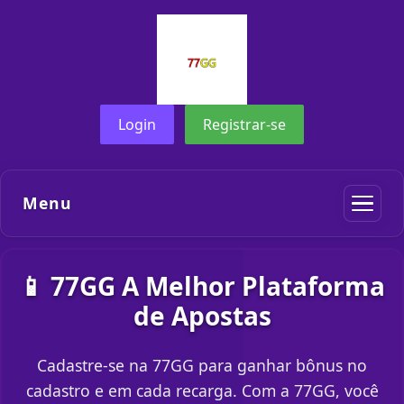
Login
Registrar-se
Menu
📱 77GG A Melhor Plataforma
de Apostas
Cadastre-se na 77GG para ganhar bônus no
cadastro e em cada recarga. Com a 77GG, você