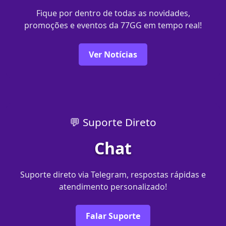
Fique por dentro de todas as novidades,
promoções e eventos da 77GG em tempo real!
Ver Notícias
💬 Suporte Direto
Chat
Suporte direto via Telegram, respostas rápidas e
atendimento personalizado!
Falar Suporte