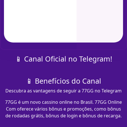
📱 Canal Oficial no Telegram!
📱 Benefícios do Canal
Descubra as vantagens de seguir a 77GG no Telegram
77GG é um novo cassino online no Brasil. 77GG Online
Com oferece vários bônus e promoções, como bônus
de rodadas grátis, bônus de login e bônus de recarga.