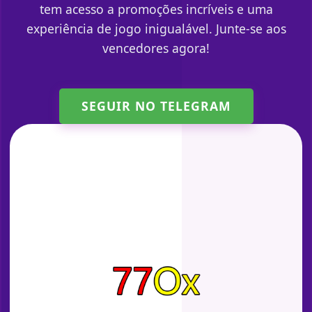
tem acesso a promoções incríveis e uma
experiência de jogo inigualável. Junte-se aos
vencedores agora!
SEGUIR NO TELEGRAM