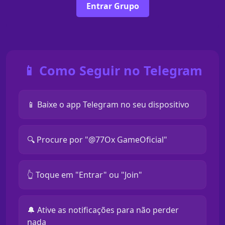
Entrar Grupo
📱 Como Seguir no Telegram
📱 Baixe o app Telegram no seu dispositivo
🔍 Procure por "@77Ox GameOficial"
👆 Toque em "Entrar" ou "Join"
🔔 Ative as notificações para não perder
nada