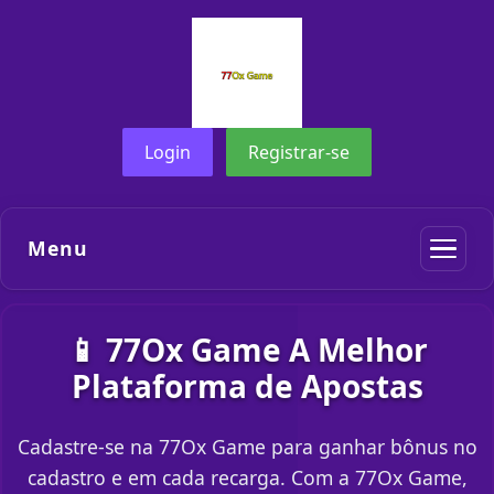
Login
Registrar-se
Menu
📱 77Ox Game A Melhor
Plataforma de Apostas
Cadastre-se na 77Ox Game para ganhar bônus no
cadastro e em cada recarga. Com a 77Ox Game,