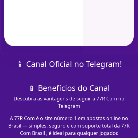
📱 Canal Oficial no Telegram!
📱 Benefícios do Canal
Descubra as vantagens de seguir a 77R Com no
Telegram
A 77R Com é o site número 1 em apostas online no
Brasil — simples, seguro e com suporte total da 77R
Com Brasil , é ideal para qualquer jogador.