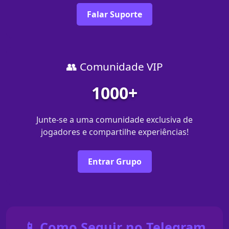
Falar Suporte
👥 Comunidade VIP
1000+
Junte-se a uma comunidade exclusiva de
jogadores e compartilhe experiências!
Entrar Grupo
📱 Como Seguir no Telegram