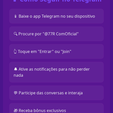
📱 Baixe o app Telegram no seu dispositivo
🔍 Procure por "@77R ComOficial"
👆 Toque em "Entrar" ou "Join"
🔔 Ative as notificações para não perder
nada
💬 Participe das conversas e interaja
🎁 Receba bônus exclusivos