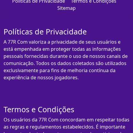
Políticas de Privacidade
Termos e Condições
Sitemap
Políticas de Privacidade
A 77R Com valoriza a privacidade de seus usuários e
está empenhada em proteger todas as informações
pessoais fornecidas durante o uso de nossos canais de
comunicação. Todos os dados coletados são utilizados
exclusivamente para fins de melhoria contínua da
experiência de nossos jogadores.
Termos e Condições
Os usuários da 77R Com concordam em respeitar todas
as regras e regulamentos estabelecidos. É importante