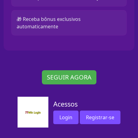
🎁 Receba bônus exclusivos
automaticamente
SEGUIR AGORA
Acessos
Login
Registrar-se