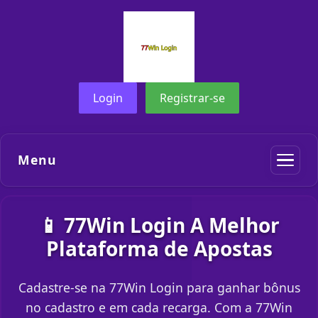
Login
Registrar-se
Menu
📱 77Win Login A Melhor
Plataforma de Apostas
Cadastre-se na 77Win Login para ganhar bônus
no cadastro e em cada recarga. Com a 77Win