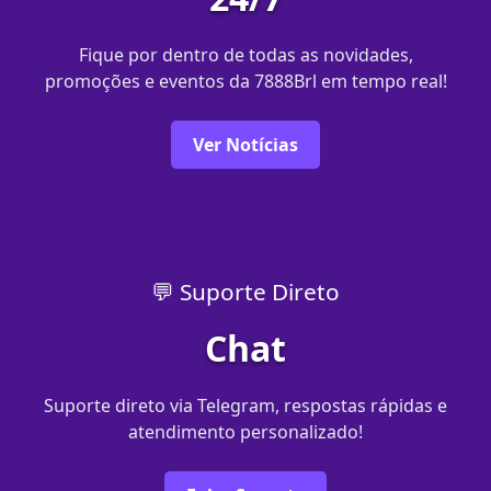
Fique por dentro de todas as novidades,
promoções e eventos da 7888Brl em tempo real!
Ver Notícias
💬 Suporte Direto
Chat
Suporte direto via Telegram, respostas rápidas e
atendimento personalizado!