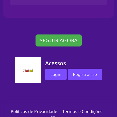
SEGUIR AGORA
Acessos
Login
Registrar-se
Políticas de Privacidade
Termos e Condições