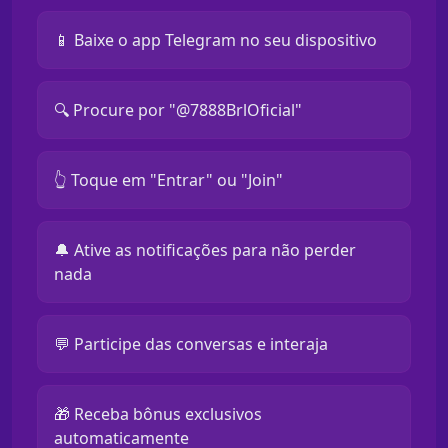
📱 Baixe o app Telegram no seu dispositivo
🔍 Procure por "@7888BrlOficial"
👆 Toque em "Entrar" ou "Join"
🔔 Ative as notificações para não perder
nada
💬 Participe das conversas e interaja
🎁 Receba bônus exclusivos
automaticamente