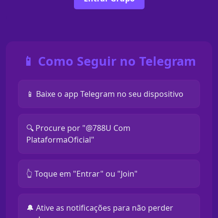
📱 Como Seguir no Telegram
📱 Baixe o app Telegram no seu dispositivo
🔍 Procure por "@788U Com
PlataformaOficial"
👆 Toque em "Entrar" ou "Join"
🔔 Ative as notificações para não perder