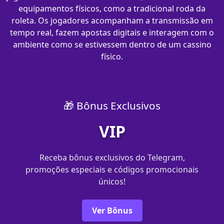
equipamentos físicos, como a tradicional roda da
roleta. Os jogadores acompanham a transmissão em
tempo real, fazem apostas digitais e interagem com o
ambiente como se estivessem dentro de um cassino
físico.
🎁 Bônus Exclusivos
VIP
Receba bônus exclusivos do Telegram,
promoções especiais e códigos promocionais
únicos!
Ver Bônus