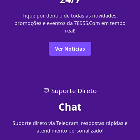
Fique por dentro de todas as novidades,
promoções e eventos da 78955.Com em tempo
real!
Ver Notícias
💬 Suporte Direto
Chat
Suporte direto via Telegram, respostas rápidas e
atendimento personalizado!