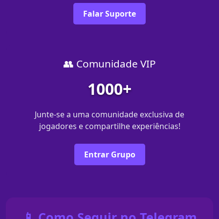
Falar Suporte
👥 Comunidade VIP
1000+
Junte-se a uma comunidade exclusiva de
jogadores e compartilhe experiências!
Entrar Grupo
📱 Como Seguir no Telegram