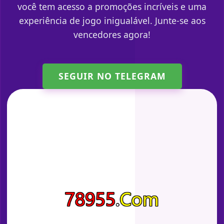
você tem acesso a promoções incríveis e uma
experiência de jogo inigualável. Junte-se aos
vencedores agora!
SEGUIR NO TELEGRAM