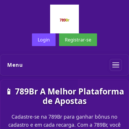
Login
Registrar-se
Menu
📱 789Br A Melhor Plataforma
de Apostas
Cadastre-se na 789Br para ganhar bônus no
cadastro e em cada recarga. Com a 789Br, você