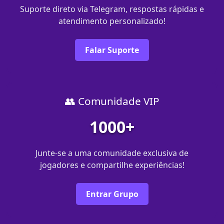
Suporte direto via Telegram, respostas rápidas e
atendimento personalizado!
Falar Suporte
👥 Comunidade VIP
1000+
Junte-se a uma comunidade exclusiva de
jogadores e compartilhe experiências!
Entrar Grupo