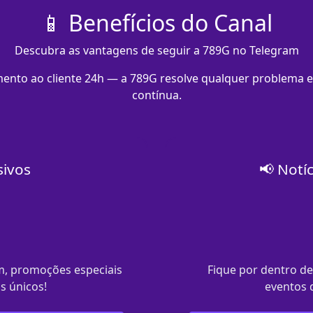
📱 Benefícios do Canal
Descubra as vantagens de seguir a 789G no Telegram
mento ao cliente 24h — a 789G resolve qualquer problema e
contínua.
sivos
📢 Notí
m, promoções especiais
Fique por dentro d
s únicos!
eventos 