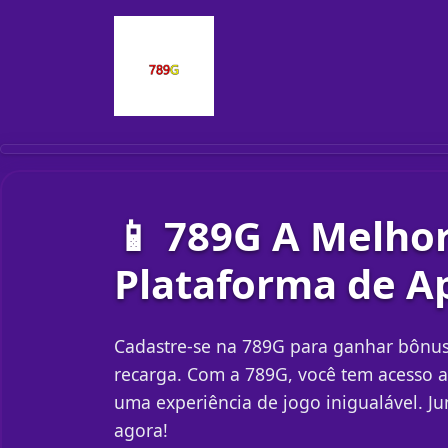
📱 789G A Melho
Plataforma de A
Cadastre-se na 789G para ganhar bônus
recarga. Com a 789G, você tem acesso a
uma experiência de jogo inigualável. J
agora!