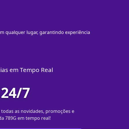
m qualquer lugar, garantindo experiência
cias em Tempo Real
24/7
e todas as novidades, promoções e
da 789G em tempo real!