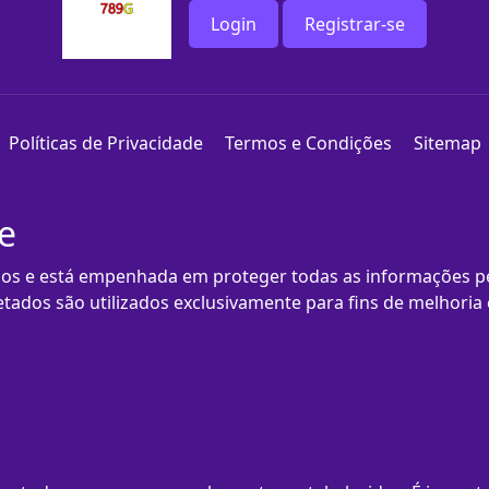
Login
Registrar-se
Políticas de Privacidade
Termos e Condições
Sitemap
de
rios e está empenhada em proteger todas as informações p
tados são utilizados exclusivamente para fins de melhoria