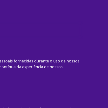
essoais fornecidas durante o uso de nossos
 contínua da experiência de nossos