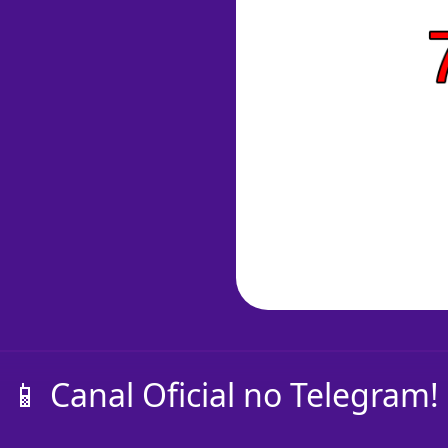
📱 Canal Oficial no Telegram!