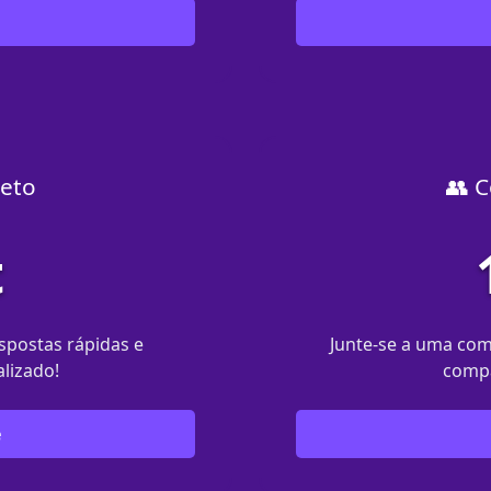
reto
👥 
t
espostas rápidas e
Junte-se a uma com
lizado!
compa
e