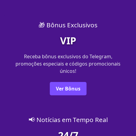
🎁 Bônus Exclusivos
VIP
Receba bônus exclusivos do Telegram,
promoções especiais e códigos promocionais
únicos!
Ver Bônus
📢 Notícias em Tempo Real
24/7