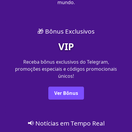
mundo.
🎁 Bônus Exclusivos
VIP
Receba bônus exclusivos do Telegram,
promoções especiais e códigos promocionais
únicos!
Ver Bônus
📢 Notícias em Tempo Real