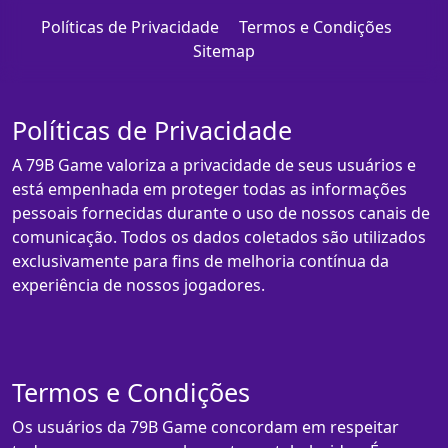
Políticas de Privacidade
Termos e Condições
Sitemap
Políticas de Privacidade
A 79B Game valoriza a privacidade de seus usuários e
está empenhada em proteger todas as informações
pessoais fornecidas durante o uso de nossos canais de
comunicação. Todos os dados coletados são utilizados
exclusivamente para fins de melhoria contínua da
experiência de nossos jogadores.
Termos e Condições
Os usuários da 79B Game concordam em respeitar