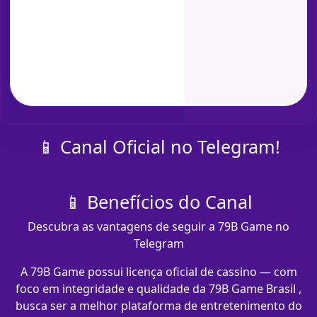
📱 Canal Oficial no Telegram!
📱 Benefícios do Canal
Descubra as vantagens de seguir a 79B Game no
Telegram
A 79B Game possui licença oficial de cassino — com
foco em integridade e qualidade da 79B Game Brasil ,
busca ser a melhor plataforma de entretenimento do