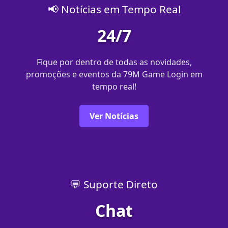
📢 Notícias em Tempo Real
24/7
Fique por dentro de todas as novidades,
promoções e eventos da 79M Game Login em
tempo real!
Ver Notícias
💬 Suporte Direto
Chat