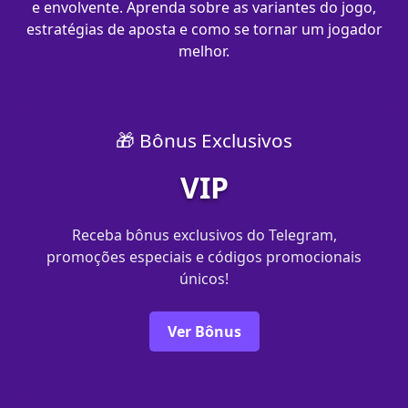
e envolvente. Aprenda sobre as variantes do jogo,
estratégias de aposta e como se tornar um jogador
melhor.
🎁 Bônus Exclusivos
VIP
Receba bônus exclusivos do Telegram,
promoções especiais e códigos promocionais
únicos!
Ver Bônus