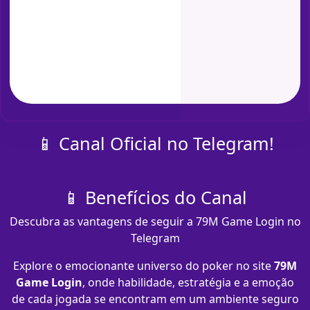
📱 Canal Oficial no Telegram!
📱 Benefícios do Canal
Descubra as vantagens de seguir a 79M Game Login no
Telegram
Explore o emocionante universo do poker no site
79M
Game Login
, onde habilidade, estratégia e a emoção
de cada jogada se encontram em um ambiente seguro