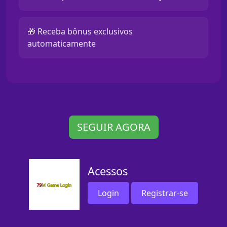
🎁 Receba bônus exclusivos
automaticamente
SEGUIR AGORA
Acessos
Login
Registrar-se