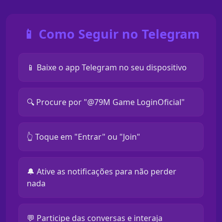
📱 Como Seguir no Telegram
📱 Baixe o app Telegram no seu dispositivo
🔍 Procure por "@79M Game LoginOficial"
👆 Toque em "Entrar" ou "Join"
🔔 Ative as notificações para não perder
nada
💬 Participe das conversas e interaja