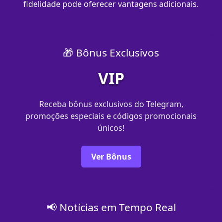
fidelidade pode oferecer vantagens adicionais.
🎁 Bônus Exclusivos
VIP
Receba bônus exclusivos do Telegram,
promoções especiais e códigos promocionais
únicos!
Ver Bônus
📢 Notícias em Tempo Real