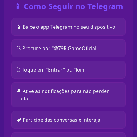
📱 Como Seguir no Telegram
📱 Baixe o app Telegram no seu dispositivo
🔍 Procure por "@79R GameOficial"
👆 Toque em "Entrar" ou "Join"
🔔 Ative as notificações para não perder
nada
💬 Participe das conversas e interaja