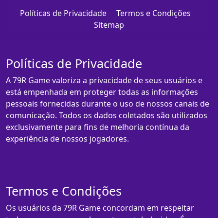
Políticas de Privacidade
Termos e Condições
Sitemap
Políticas de Privacidade
A 79R Game valoriza a privacidade de seus usuários e
está empenhada em proteger todas as informações
pessoais fornecidas durante o uso de nossos canais de
comunicação. Todos os dados coletados são utilizados
exclusivamente para fins de melhoria contínua da
experiência de nossos jogadores.
Termos e Condições
Os usuários da 79R Game concordam em respeitar