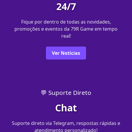
24/7
Fique por dentro de todas as novidades,
promoções e eventos da 79R Game em tempo
real!
Ver Notícias
💬 Suporte Direto
Chat
Suporte direto via Telegram, respostas rápidas e
atendimento personalizado!