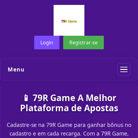
Login
Registrar-se
Menu
📱 79R Game A Melhor
Plataforma de Apostas
Cadastre-se na 79R Game para ganhar bônus no
cadastro e em cada recarga. Com a 79R Game,