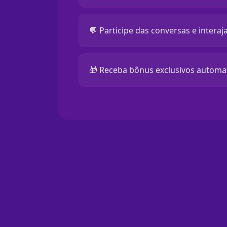
💬 Participe das conversas e interaj
🎁 Receba bônus exclusivos autom