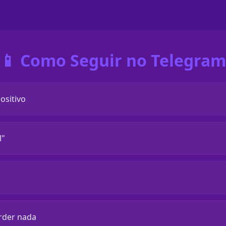
📱 Como Seguir no Telegram
ositivo
l"
erder nada