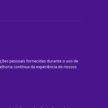
ções pessoais fornecidas durante o uso de
elhoria contínua da experiência de nossos