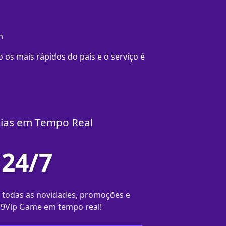
m
 os mais rápidos do país e o serviço é
cias em Tempo Real
24/7
e todas as novidades, promoções e
79Vip Game em tempo real!