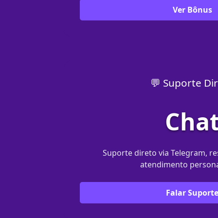
Ver Bônus
💬 Suporte Di
Cha
Suporte direto via Telegram, r
atendimento persona
Falar Suport