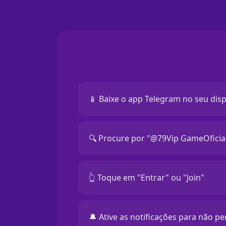
📱 Baixe o app Telegram no seu disp
🔍 Procure por "@79Vip GameOficia
👆 Toque em "Entrar" ou "Join"
🔔 Ative as notificações para não p