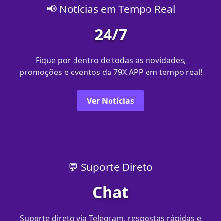
📢 Notícias em Tempo Real
24/7
Fique por dentro de todas as novidades,
promoções e eventos da 79X APP em tempo real!
Ver Notícias
💬 Suporte Direto
Chat
Suporte direto via Telegram, respostas rápidas e