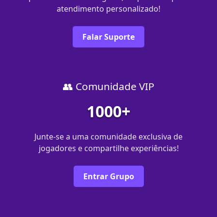
atendimento personalizado!
Falar Suporte
👥 Comunidade VIP
1000+
Junte-se a uma comunidade exclusiva de
jogadores e compartilhe experiências!
Entrar Grupo