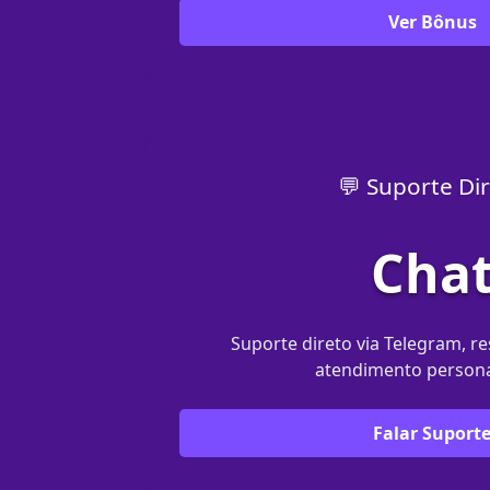
Ver Bônus
💬 Suporte Di
Cha
Suporte direto via Telegram, r
atendimento persona
Falar Suport