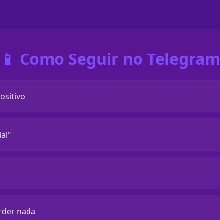
📱 Como Seguir no Telegram
ositivo
al"
erder nada