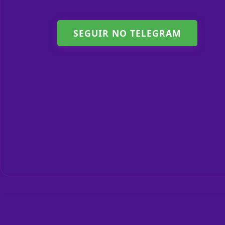
SEGUIR NO TELEGRAM