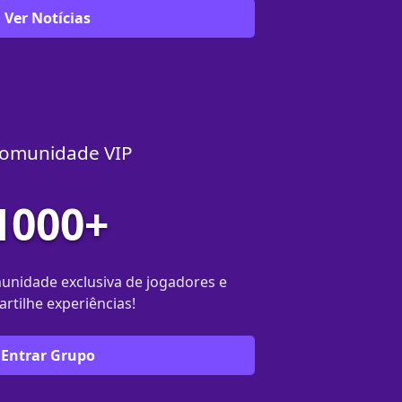
Ver Notícias
Comunidade VIP
1000+
unidade exclusiva de jogadores e
rtilhe experiências!
Entrar Grupo