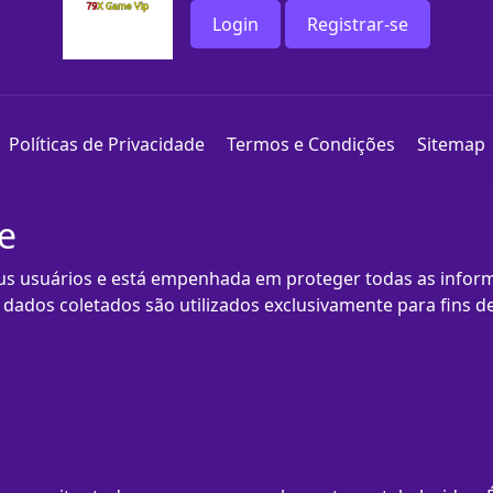
Login
Registrar-se
Políticas de Privacidade
Termos e Condições
Sitemap
de
eus usuários e está empenhada em proteger todas as infor
dados coletados são utilizados exclusivamente para fins d