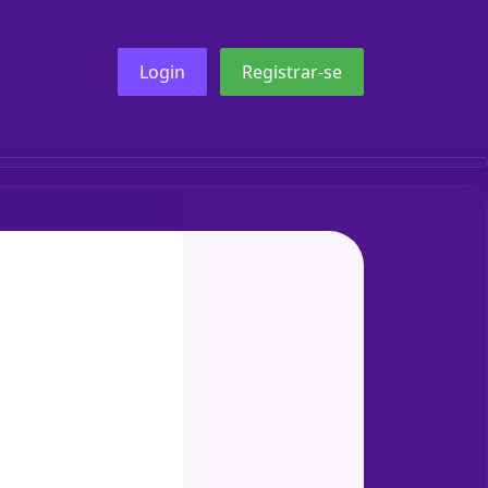
Login
Registrar-se