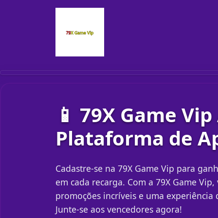
📱 79X Game Vip
Plataforma de A
Cadastre-se na 79X Game Vip para ganh
em cada recarga. Com a 79X Game Vip, 
promoções incríveis e uma experiência d
Junte-se aos vencedores agora!