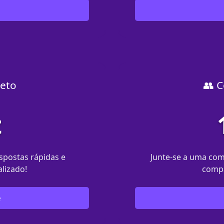
reto
👥 
t
espostas rápidas e
Junte-se a uma com
lizado!
compa
e