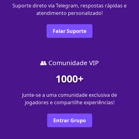
Suporte direto via Telegram, respostas rápidas e
atendimento personalizado!
Falar Suporte
👥 Comunidade VIP
1000+
Junte-se a uma comunidade exclusiva de
jogadores e compartilhe experiências!
Entrar Grupo