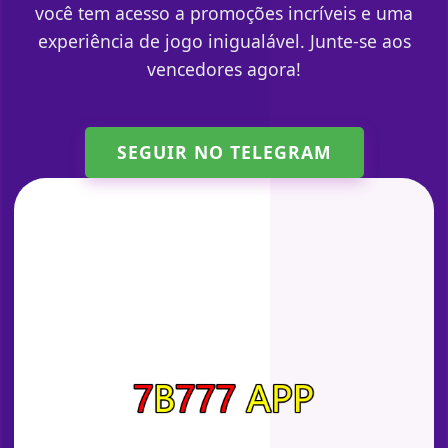
você tem acesso a promoções incríveis e uma
experiência de jogo inigualável. Junte-se aos
vencedores agora!
SEGUIR NO TELEGRAM