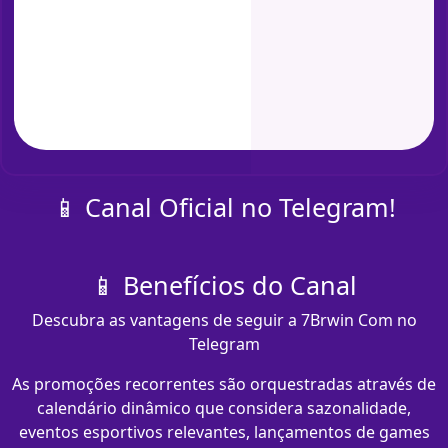
📱 Canal Oficial no Telegram!
📱 Benefícios do Canal
Descubra as vantagens de seguir a 7Brwin Com no
Telegram
As promoções recorrentes são orquestradas através de
calendário dinâmico que considera sazonalidade,
eventos esportivos relevantes, lançamentos de games