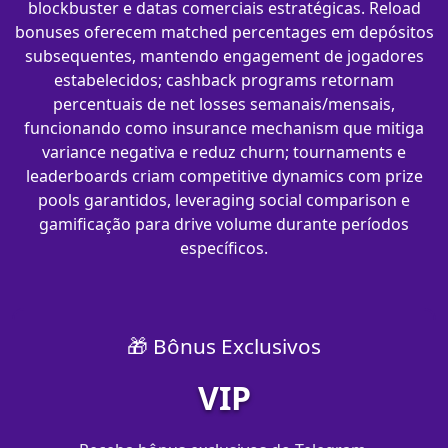
blockbuster e datas comerciais estratégicas. Reload
bonuses oferecem matched percentages em depósitos
subsequentes, mantendo engagement de jogadores
estabelecidos; cashback programs retornam
percentuais de net losses semanais/mensais,
funcionando como insurance mechanism que mitiga
variance negativa e reduz churn; tournaments e
leaderboards criam competitive dynamics com prize
pools garantidos, leveraging social comparison e
gamificação para drive volume durante períodos
específicos.
🎁 Bônus Exclusivos
VIP