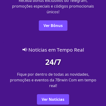
Receba bônus exclusivos do Telegram,
promoções especiais e códigos promocionais
únicos!
Ver Bônus
📢 Notícias em Tempo Real
24/7
Fique por dentro de todas as novidades,
promoções e eventos da 7Brwin Com em tempo
real!
Ver Notícias