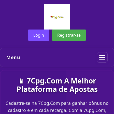
Login
Registrar-se
Menu
📱 7Cpg.Com A Melhor
Plataforma de Apostas
Cadastre-se na 7Cpg.Com para ganhar bônus no
cadastro e em cada recarga. Com a 7Cpg.Com,