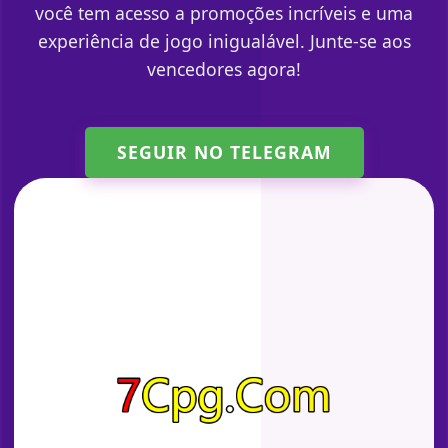
você tem acesso a promoções incríveis e uma
experiência de jogo inigualável. Junte-se aos
vencedores agora!
SEGUIR NO TELEGRAM