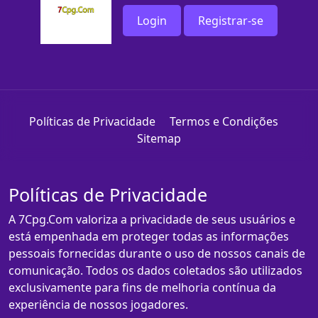
Login
Registrar-se
Políticas de Privacidade
Termos e Condições
Sitemap
Políticas de Privacidade
A 7Cpg.Com valoriza a privacidade de seus usuários e
está empenhada em proteger todas as informações
pessoais fornecidas durante o uso de nossos canais de
comunicação. Todos os dados coletados são utilizados
exclusivamente para fins de melhoria contínua da
experiência de nossos jogadores.