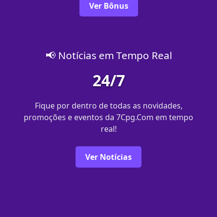
Ver Bônus
📢 Notícias em Tempo Real
24/7
Fique por dentro de todas as novidades,
promoções e eventos da 7Cpg.Com em tempo
real!
Ver Notícias