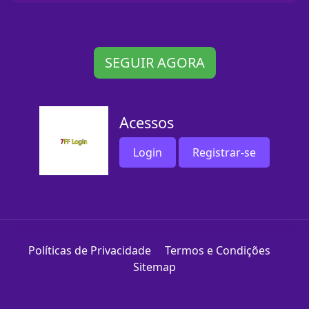
SEGUIR AGORA
Acessos
Login
Registrar-se
Políticas de Privacidade
Termos e Condições
Sitemap