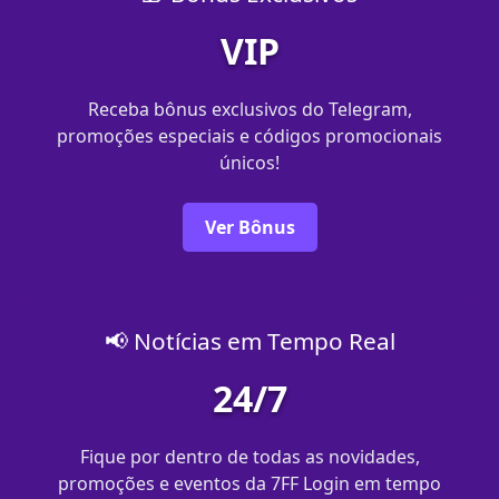
VIP
Receba bônus exclusivos do Telegram,
promoções especiais e códigos promocionais
únicos!
Ver Bônus
📢 Notícias em Tempo Real
24/7
Fique por dentro de todas as novidades,
promoções e eventos da 7FF Login em tempo