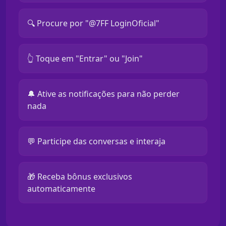
🔍 Procure por "@7FF LoginOficial"
👆 Toque em "Entrar" ou "Join"
🔔 Ative as notificações para não perder
nada
💬 Participe das conversas e interaja
🎁 Receba bônus exclusivos
automaticamente