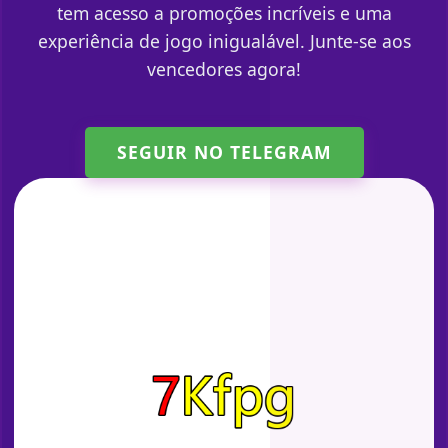
tem acesso a promoções incríveis e uma
experiência de jogo inigualável. Junte-se aos
vencedores agora!
SEGUIR NO TELEGRAM