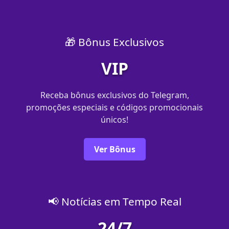
🎁 Bônus Exclusivos
VIP
Receba bônus exclusivos do Telegram,
promoções especiais e códigos promocionais
únicos!
Ver Bônus
📢 Notícias em Tempo Real
24/7