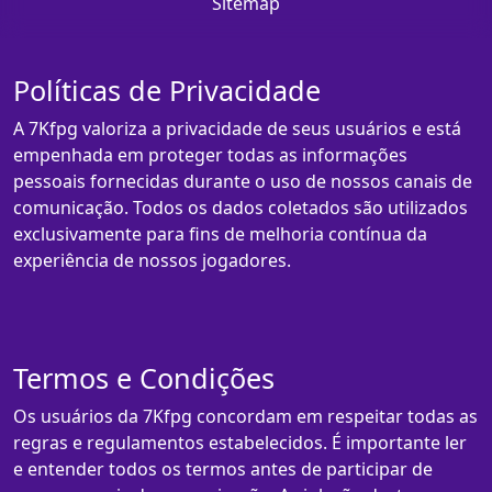
Sitemap
Políticas de Privacidade
A 7Kfpg valoriza a privacidade de seus usuários e está
empenhada em proteger todas as informações
pessoais fornecidas durante o uso de nossos canais de
comunicação. Todos os dados coletados são utilizados
exclusivamente para fins de melhoria contínua da
experiência de nossos jogadores.
Termos e Condições
Os usuários da 7Kfpg concordam em respeitar todas as
regras e regulamentos estabelecidos. É importante ler
e entender todos os termos antes de participar de