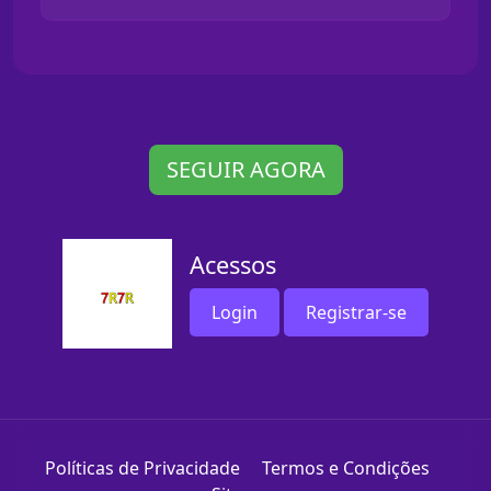
SEGUIR AGORA
Acessos
Login
Registrar-se
Políticas de Privacidade
Termos e Condições