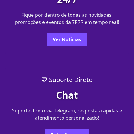
Fique por dentro de todas as novidades,
promoções e eventos da 7R7R em tempo real!
Ver Notícias
💬 Suporte Direto
Chat
Suporte direto via Telegram, respostas rápidas e
atendimento personalizado!