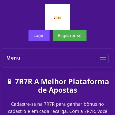
Login
Registrar-se
Menu
📱 7R7R A Melhor Plataforma
de Apostas
Cadastre-se na 7R7R para ganhar bônus no
cadastro e em cada recarga. Com a 7R7R, você