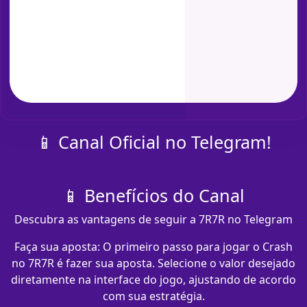
📱 Canal Oficial no Telegram!
📱 Benefícios do Canal
Descubra as vantagens de seguir a 7R7R no Telegram
Faça sua aposta: O primeiro passo para jogar o Crash
no 7R7R é fazer sua aposta. Selecione o valor desejado
diretamente na interface do jogo, ajustando de acordo
com sua estratégia.