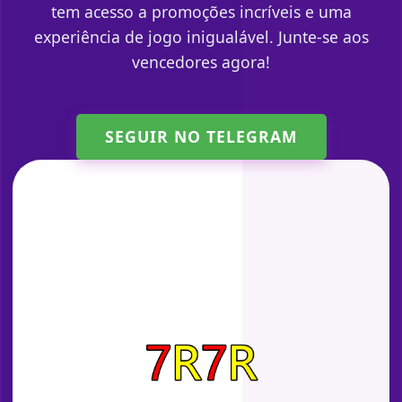
tem acesso a promoções incríveis e uma
experiência de jogo inigualável. Junte-se aos
vencedores agora!
SEGUIR NO TELEGRAM