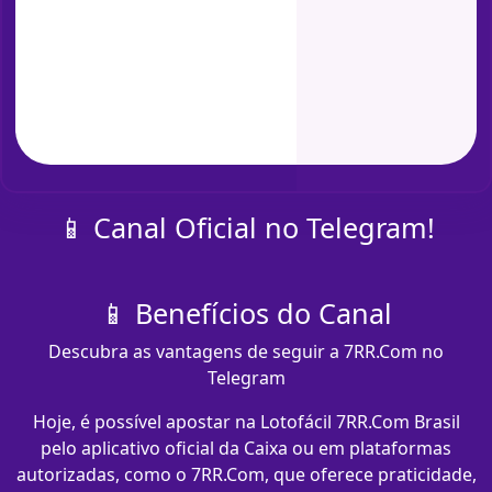
📱 Canal Oficial no Telegram!
📱 Benefícios do Canal
Descubra as vantagens de seguir a 7RR.Com no
Telegram
Hoje, é possível apostar na Lotofácil 7RR.Com Brasil
pelo aplicativo oficial da Caixa ou em plataformas
autorizadas, como o 7RR.Com, que oferece praticidade,