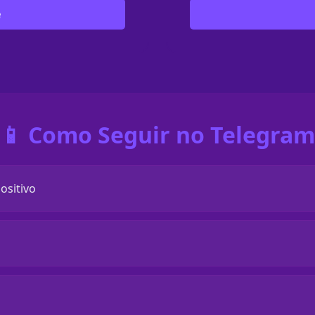
e
📱 Como Seguir no Telegram
ositivo