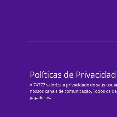
Políticas de Privacida
A 7X777 valoriza a privacidade de seus usu
nossos canais de comunicação. Todos os dad
jogadores.