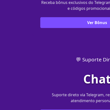
Receba bônus exclusivos do Telegra
e códigos promocionai
Ver Bônus
💬 Suporte Di
Cha
Suporte direto via Telegram, r
atendimento persona