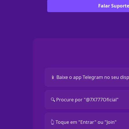
Falar Suport
📱 Baixe o app Telegram no seu disp
🔍 Procure por "@7X777Oficial"
👆 Toque em "Entrar" ou "Join"