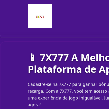
📱 7X777 A Melh
Plataforma de A
Cadastre-se na 7X777 para ganhar bônu
recarga. Com a 7X777, você tem acesso 
uma experiência de jogo inigualável. J
agora!