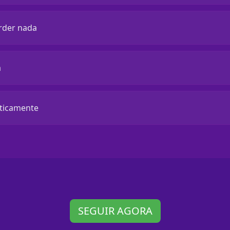
erder nada
a
aticamente
SEGUIR AGORA