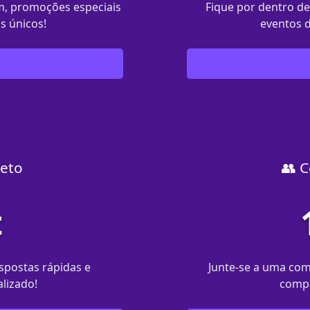
m, promoções especiais
Fique por dentro d
s únicos!
eventos 
reto
👥 
t
espostas rápidas e
Junte-se a uma com
lizado!
compa