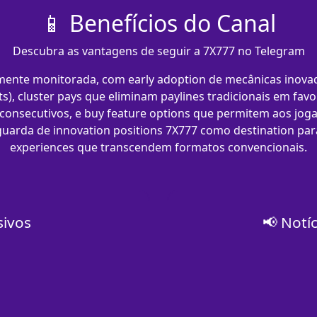
📱 Benefícios do Canal
Descubra as vantagens de seguir a 7X777 no Telegram
uamente monitorada, com early adoption de mecânicas ino
ts), cluster pays que eliminam paylines tradicionais em favo
onsecutivos, e buy feature options que permitem aos joga
arda de innovation positions 7X777 como destination pa
experiences que transcendem formatos convencionais.
sivos
📢 Notí