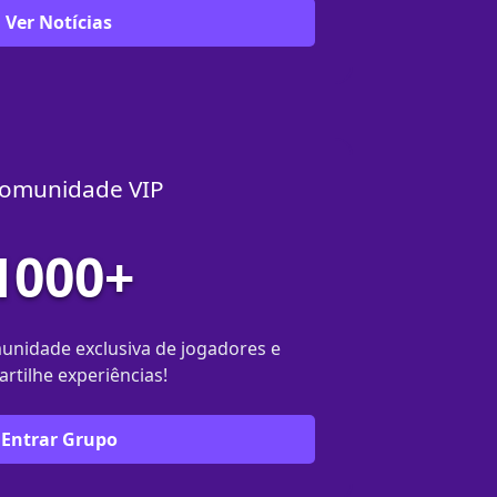
Ver Notícias
Comunidade VIP
1000+
unidade exclusiva de jogadores e
rtilhe experiências!
Entrar Grupo