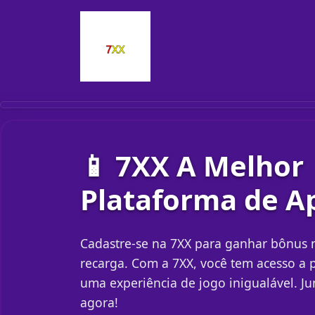
📱 7XX A Melhor
Plataforma de A
Cadastre-se na 7XX para ganhar bônus 
recarga. Com a 7XX, você tem acesso a 
uma experiência de jogo inigualável. J
agora!