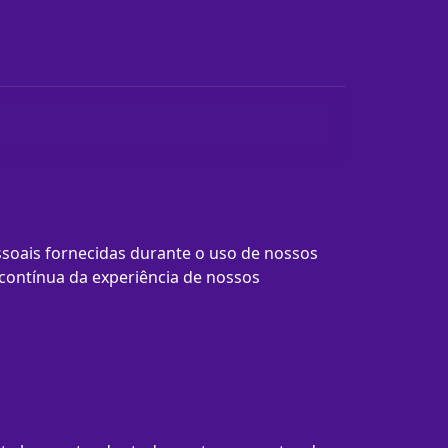
ssoais fornecidas durante o uso de nossos
 contínua da experiência de nossos