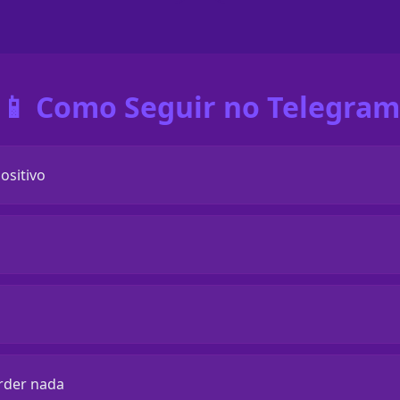
📱 Como Seguir no Telegram
ositivo
erder nada