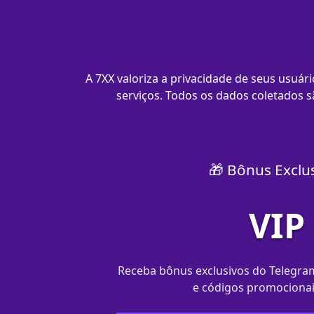
A 7XX valoriza a privacidade de seus usuá
serviços. Todos os dados coletados s
🎁 Bônus Exclu
VIP
Receba bônus exclusivos do Telegra
e códigos promocionai