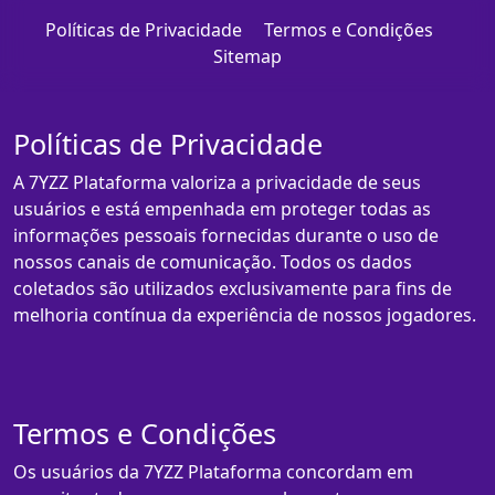
Políticas de Privacidade
Termos e Condições
Sitemap
Políticas de Privacidade
A 7YZZ Plataforma valoriza a privacidade de seus
usuários e está empenhada em proteger todas as
informações pessoais fornecidas durante o uso de
nossos canais de comunicação. Todos os dados
coletados são utilizados exclusivamente para fins de
melhoria contínua da experiência de nossos jogadores.
Termos e Condições
Os usuários da 7YZZ Plataforma concordam em