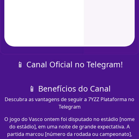
📱 Canal Oficial no Telegram!
📱 Benefícios do Canal
Descubra as vantagens de seguir a 7YZZ Plataforma no
Telegram
O jogo do Vasco ontem foi disputado no estádio [nome
do estádio], em uma noite de grande expectativa. A
partida marcou [número da rodada ou campeonato],