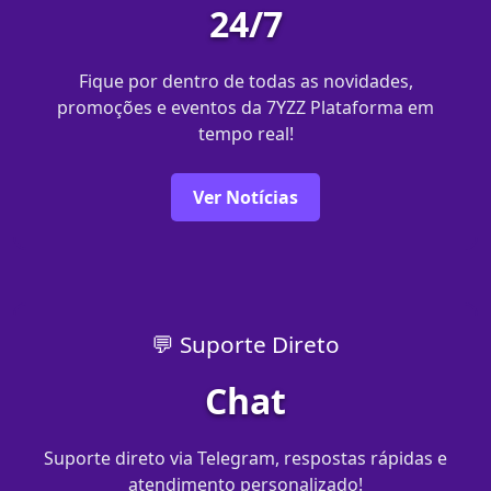
24/7
Fique por dentro de todas as novidades,
promoções e eventos da 7YZZ Plataforma em
tempo real!
Ver Notícias
💬 Suporte Direto
Chat
Suporte direto via Telegram, respostas rápidas e
atendimento personalizado!