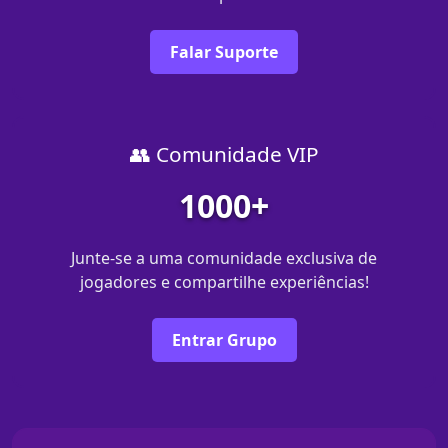
Falar Suporte
👥 Comunidade VIP
1000+
Junte-se a uma comunidade exclusiva de
jogadores e compartilhe experiências!
Entrar Grupo