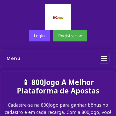
Login
Registrar-se
Menu
📱 800Jogo A Melhor
Plataforma de Apostas
Cadastre-se na 800Jogo para ganhar bônus no
cadastro e em cada recarga. Com a 800Jogo, você