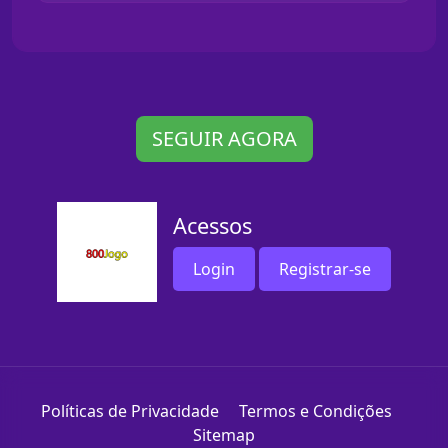
SEGUIR AGORA
Acessos
Login
Registrar-se
Políticas de Privacidade
Termos e Condições
Sitemap