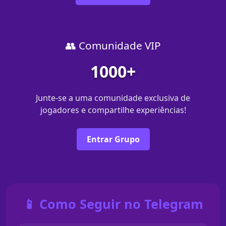
👥 Comunidade VIP
1000+
Junte-se a uma comunidade exclusiva de
jogadores e compartilhe experiências!
Entrar Grupo
📱 Como Seguir no Telegram