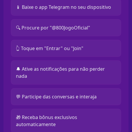
📱 Baixe o app Telegram no seu dispositivo
🔍 Procure por "@800JogoOficial"
👆 Toque em "Entrar" ou "Join"
🔔 Ative as notificações para não perder
nada
💬 Participe das conversas e interaja
🎁 Receba bônus exclusivos
automaticamente