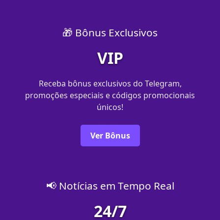
🎁 Bônus Exclusivos
VIP
Receba bônus exclusivos do Telegram,
promoções especiais e códigos promocionais
únicos!
Ver Bônus
📢 Notícias em Tempo Real
24/7