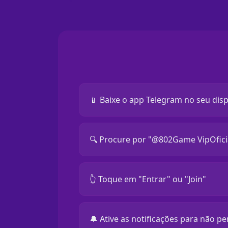
📱 Baixe o app Telegram no seu disp
🔍 Procure por "@802Game VipOfici
👆 Toque em "Entrar" ou "Join"
🔔 Ative as notificações para não p