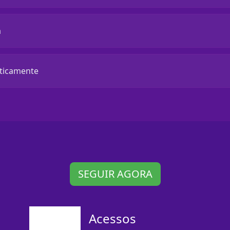
a
aticamente
SEGUIR AGORA
Acessos