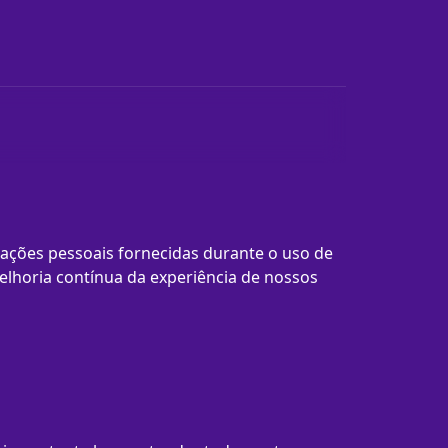
ações pessoais fornecidas durante o uso de
elhoria contínua da experiência de nossos