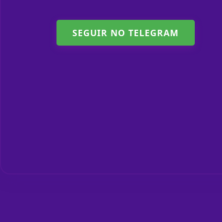
SEGUIR NO TELEGRAM