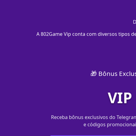
D
A 802Game Vip conta com diversos tipos de
🎁 Bônus Exclu
VIP
Receba bônus exclusivos do Telegra
e códigos promocionai