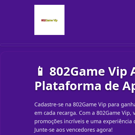
📱 802Game Vip 
Plataforma de A
Cadastre-se na 802Game Vip para ganha
em cada recarga. Com a 802Game Vip, v
promoções incríveis e uma experiência d
Junte-se aos vencedores agora!