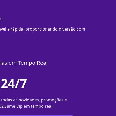
am
ável e rápida, proporcionando diversão com
cias em Tempo Real
24/7
e todas as novidades, promoções e
02Game Vip em tempo real!