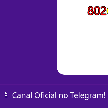
📱 Canal Oficial no Telegram!