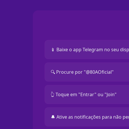
📱 Baixe o app Telegram no seu disp
🔍 Procure por "@80AOficial"
👆 Toque em "Entrar" ou "Join"
🔔 Ative as notificações para não p