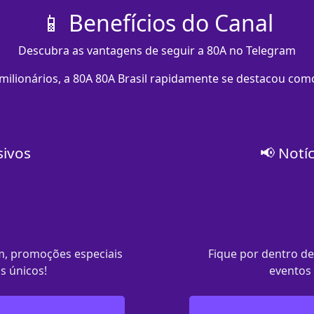
📱 Benefícios do Canal
Descubra as vantagens de seguir a 80A no Telegram
ilionários, a 80A 80A Brasil rapidamente se destacou com
sivos
📢 Notí
m, promoções especiais
Fique por dentro d
s únicos!
eventos