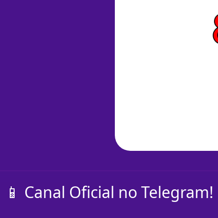
📱 Canal Oficial no Telegram!