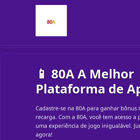
📱 80A A Melhor
Plataforma de A
Cadastre-se na 80A para ganhar bônus 
recarga. Com a 80A, você tem acesso a 
uma experiência de jogo inigualável. J
agora!