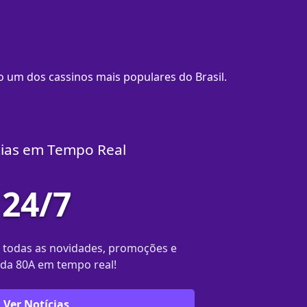
o um dos cassinos mais populares do Brasil.
cias em Tempo Real
24/7
e todas as novidades, promoções e
 da 80A em tempo real!
Ver Notícias