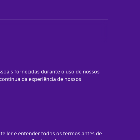
ssoais fornecidas durante o uso de nossos
 contínua da experiência de nossos
te ler e entender todos os termos antes de