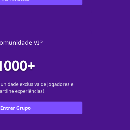
Comunidade VIP
1000+
unidade exclusiva de jogadores e
rtilhe experiências!
Entrar Grupo