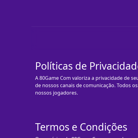
Políticas de Privacida
A 80Game Com valoriza a privacidade de se
de nossos canais de comunicação. Todos os 
nossos jogadores.
Termos e Condições