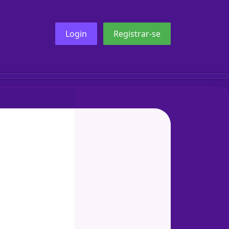
Login
Registrar-se