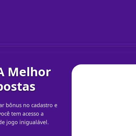
A Melhor
postas
r bônus no cadastro e
ocê tem acesso a
e jogo inigualável.