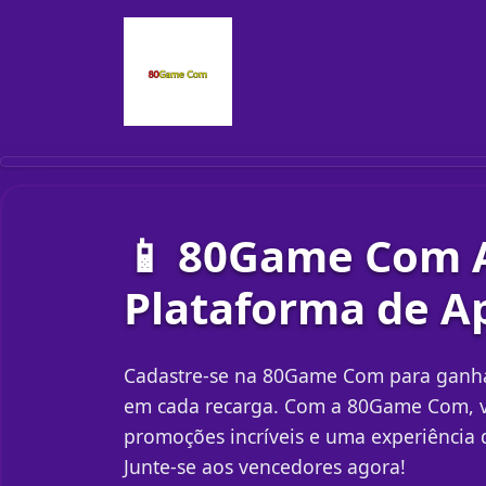
📱 80Game Com 
Plataforma de A
Cadastre-se na 80Game Com para ganha
em cada recarga. Com a 80Game Com, v
promoções incríveis e uma experiência d
Junte-se aos vencedores agora!