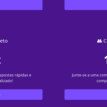
reto
👥 
t
espostas rápidas e
Junte-se a uma com
lizado!
compa
e