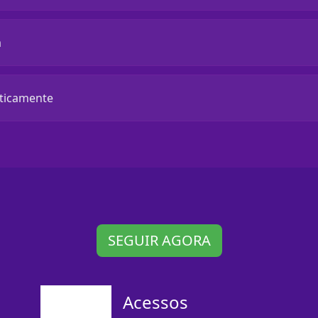
a
aticamente
SEGUIR AGORA
Acessos