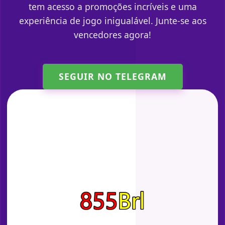
tem acesso a promoções incríveis e uma
experiência de jogo inigualável. Junte-se aos
vencedores agora!
SEGUIR NO TELEGRAM