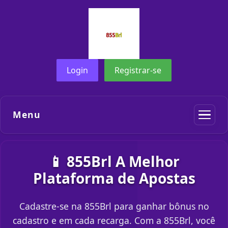
Login
Registrar-se
Menu
📱 855Brl A Melhor
Plataforma de Apostas
Cadastre-se na 855Brl para ganhar bônus no
cadastro e em cada recarga. Com a 855Brl, você