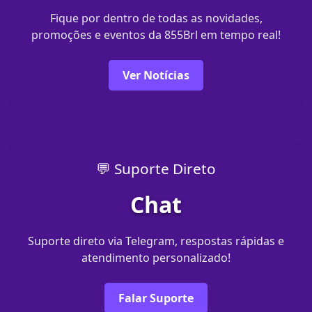
Fique por dentro de todas as novidades,
promoções e eventos da 855Brl em tempo real!
Ver Notícias
💬 Suporte Direto
Chat
Suporte direto via Telegram, respostas rápidas e
atendimento personalizado!
Falar Suporte