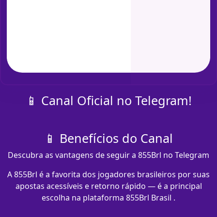
📱 Canal Oficial no Telegram!
📱 Benefícios do Canal
Descubra as vantagens de seguir a 855Brl no Telegram
A 855Brl é a favorita dos jogadores brasileiros por suas
apostas acessíveis e retorno rápido — é a principal
escolha na plataforma 855Brl Brasil .