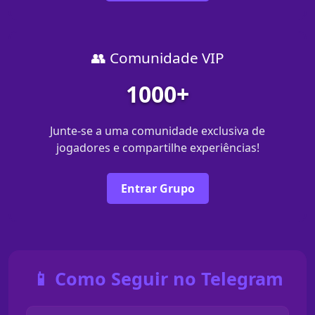
👥 Comunidade VIP
1000+
Junte-se a uma comunidade exclusiva de
jogadores e compartilhe experiências!
Entrar Grupo
📱 Como Seguir no Telegram