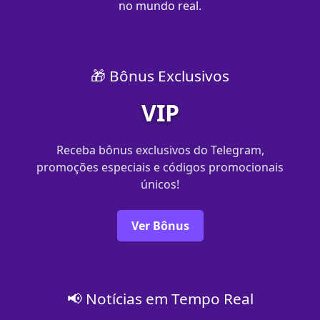
no mundo real.
🎁 Bônus Exclusivos
VIP
Receba bônus exclusivos do Telegram,
promoções especiais e códigos promocionais
únicos!
Ver Bônus
📢 Notícias em Tempo Real