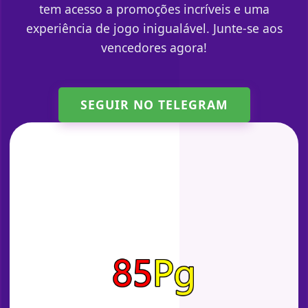
tem acesso a promoções incríveis e uma
experiência de jogo inigualável. Junte-se aos
vencedores agora!
SEGUIR NO TELEGRAM