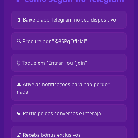
📱 Baixe o app Telegram no seu dispositivo
🔍 Procure por "@85PgOficial"
👆 Toque em "Entrar" ou "Join"
🔔 Ative as notificações para não perder
nada
💬 Participe das conversas e interaja
🎁 Receba bônus exclusivos