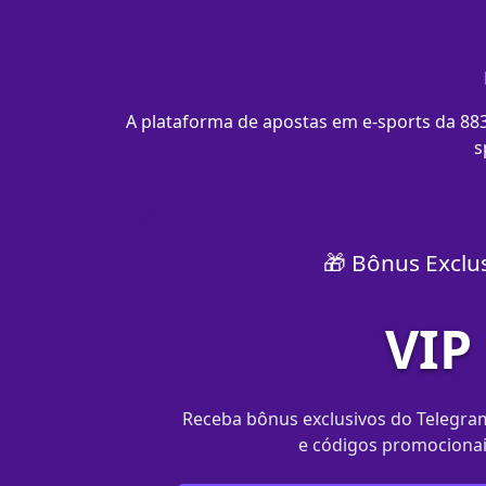
A plataforma de apostas em e-sports da 88
s
🎁 Bônus Exclu
VIP
Receba bônus exclusivos do Telegra
e códigos promocionai