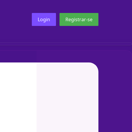
Login
Registrar-se