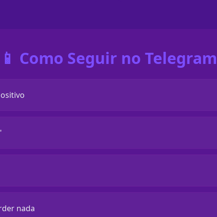
📱 Como Seguir no Telegram
ositivo
"
erder nada