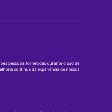
ões pessoais fornecidas durante o uso de
elhoria contínua da experiência de nossos