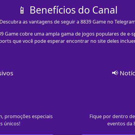
📱 Benefícios do Canal
Descubra as vantagens de seguir a 8839 Game no Telegra
39 Game cobre uma ampla gama de jogos populares de e-spo
ports que você pode esperar encontrar no site deles inclu
sivos
📢 Notí
m, promoções especiais
Fique por dentro d
s únicos!
eventos da 