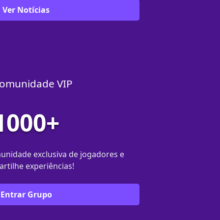
Ver Notícias
Comunidade VIP
1000+
unidade exclusiva de jogadores e
rtilhe experiências!
Entrar Grupo