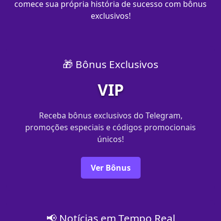
comece sua própria história de sucesso com bônus
exclusivos!
🎁 Bônus Exclusivos
VIP
Receba bônus exclusivos do Telegram,
promoções especiais e códigos promocionais
únicos!
Ver Bônus
📢 Notícias em Tempo Real