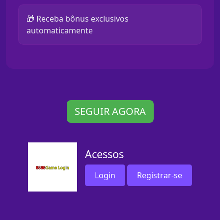
🎁 Receba bônus exclusivos
automaticamente
SEGUIR AGORA
Acessos
Login
Registrar-se