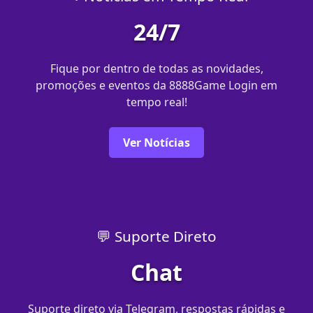
24/7
Fique por dentro de todas as novidades,
promoções e eventos da 8888Game Login em
tempo real!
Ver Notícias
💬 Suporte Direto
Chat
Suporte direto via Telegram, respostas rápidas e