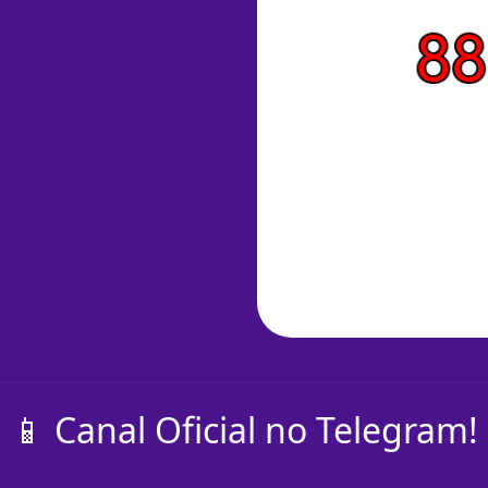
📱 Canal Oficial no Telegram!