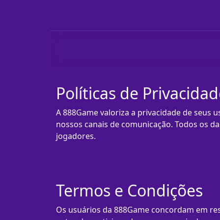
Políticas de Privacida
A 888Game valoriza a privacidade de seus 
nossos canais de comunicação. Todos os dad
jogadores.
Termos e Condições
Os usuários da 888Game concordam em respe