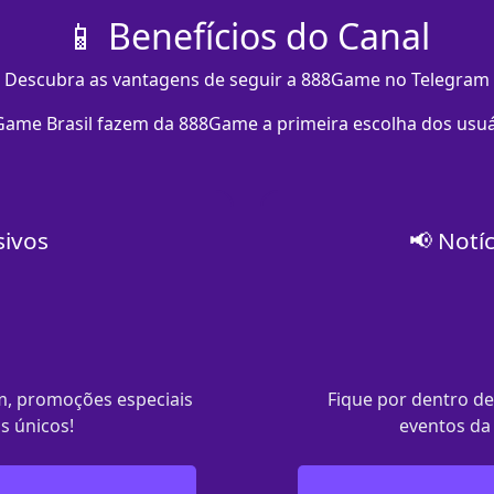
📱 Benefícios do Canal
Descubra as vantagens de seguir a 888Game no Telegram
8Game Brasil fazem da 888Game a primeira escolha dos usu
sivos
📢 Notí
m, promoções especiais
Fique por dentro d
s únicos!
eventos da