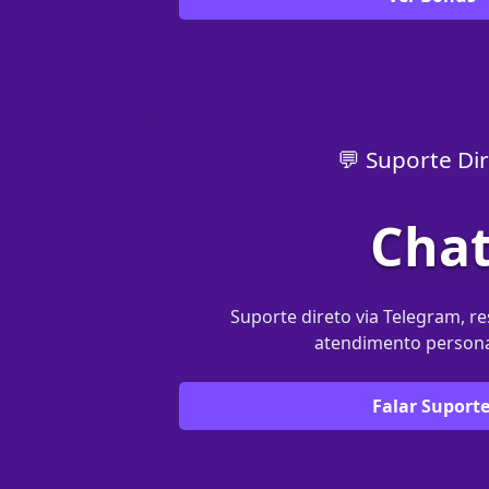
💬 Suporte Di
Cha
Suporte direto via Telegram, r
atendimento persona
Falar Suport