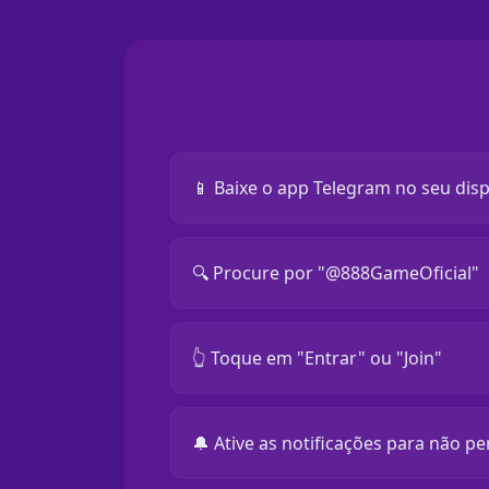
📱 Baixe o app Telegram no seu disp
🔍 Procure por "@888GameOficial"
👆 Toque em "Entrar" ou "Join"
🔔 Ative as notificações para não p