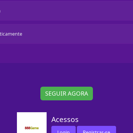
a
aticamente
SEGUIR AGORA
Acessos
Login
Registrar-se