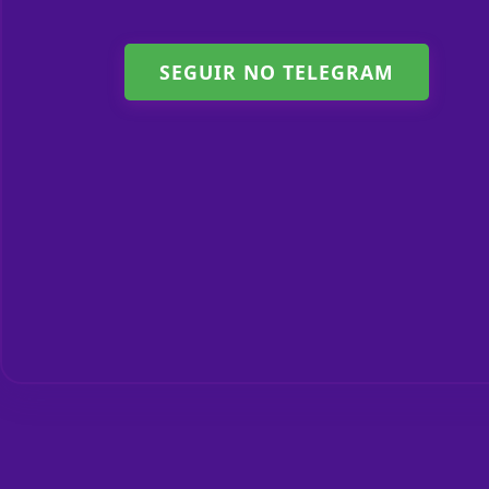
SEGUIR NO TELEGRAM