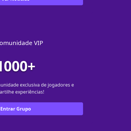
Comunidade VIP
1000+
unidade exclusiva de jogadores e
rtilhe experiências!
Entrar Grupo