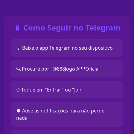
📱 Como Seguir no Telegram
📱 Baixe o app Telegram no seu dispositivo
🔍 Procure por "@888Jogo APPOficial"
👆 Toque em "Entrar" ou "Join"
🔔 Ative as notificações para não perder
nada