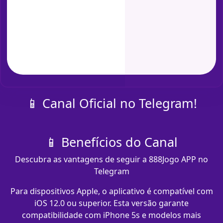
📱 Canal Oficial no Telegram!
📱 Benefícios do Canal
Descubra as vantagens de seguir a 888Jogo APP no
Telegram
Para dispositivos Apple, o aplicativo é compatível com
iOS 12.0 ou superior. Esta versão garante
compatibilidade com iPhone 5s e modelos mais