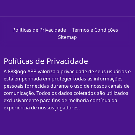
Políticas de Privacidade
Termos e Condições
Sitemap
Políticas de Privacidade
A 888Jogo APP valoriza a privacidade de seus usuários e
está empenhada em proteger todas as informações
pessoais fornecidas durante o uso de nossos canais de
comunicação. Todos os dados coletados são utilizados
exclusivamente para fins de melhoria contínua da
experiência de nossos jogadores.