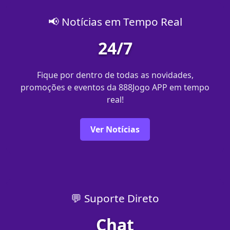
📢 Notícias em Tempo Real
24/7
Fique por dentro de todas as novidades,
promoções e eventos da 888Jogo APP em tempo
real!
Ver Notícias
💬 Suporte Direto
Chat