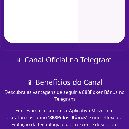
📱 Canal Oficial no Telegram!
📱 Benefícios do Canal
Descubra as vantagens de seguir a 888Poker Bônus no
Telegram
Em resumo, a categoria 'Aplicativo Móvel' em
plataformas como '
888Poker Bônus
' é um reflexo da
evolução da tecnologia e do crescente desejo dos