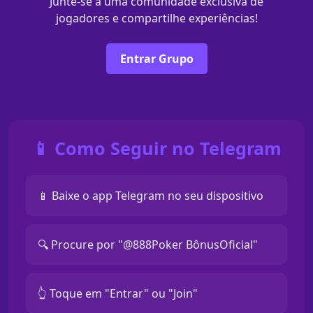
Junte-se a uma comunidade exclusiva de
jogadores e compartilhe experiências!
Entrar Grupo
📱 Como Seguir no Telegram
📱 Baixe o app Telegram no seu dispositivo
🔍 Procure por "@888Poker BônusOficial"
👆 Toque em "Entrar" ou "Join"