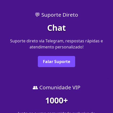
💬 Suporte Direto
Chat
Suporte direto via Telegram, respostas rápidas e
atendimento personalizado!
Falar Suporte
👥 Comunidade VIP
1000+