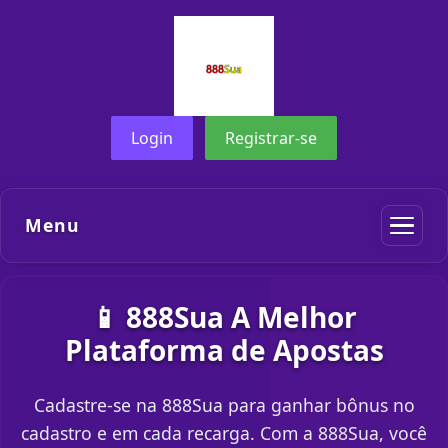
Login
Registrar-se
Menu
📱 888Sua A Melhor
Plataforma de Apostas
Cadastre-se na 888Sua para ganhar bônus no
cadastro e em cada recarga. Com a 888Sua, você