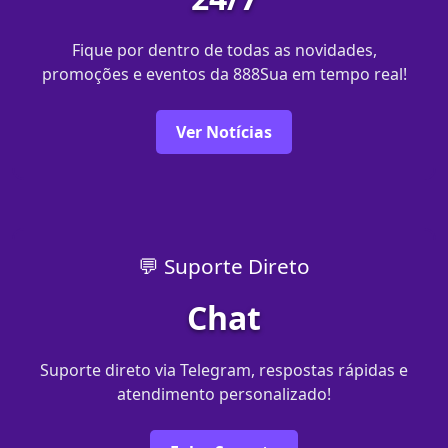
Fique por dentro de todas as novidades,
promoções e eventos da 888Sua em tempo real!
Ver Notícias
💬 Suporte Direto
Chat
Suporte direto via Telegram, respostas rápidas e
atendimento personalizado!