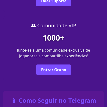
Falar Suporte
👥 Comunidade VIP
1000+
Junte-se a uma comunidade exclusiva de
jogadores e compartilhe experiências!
Entrar Grupo
📱 Como Seguir no Telegram