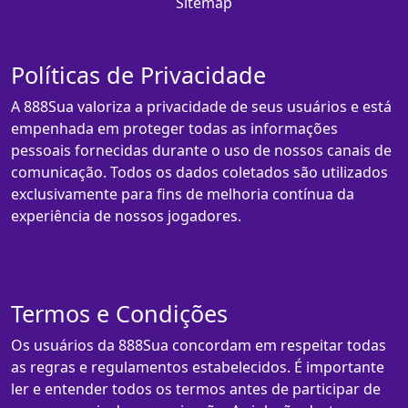
Sitemap
Políticas de Privacidade
A 888Sua valoriza a privacidade de seus usuários e está
empenhada em proteger todas as informações
pessoais fornecidas durante o uso de nossos canais de
comunicação. Todos os dados coletados são utilizados
exclusivamente para fins de melhoria contínua da
experiência de nossos jogadores.
Termos e Condições
Os usuários da 888Sua concordam em respeitar todas
as regras e regulamentos estabelecidos. É importante
ler e entender todos os termos antes de participar de