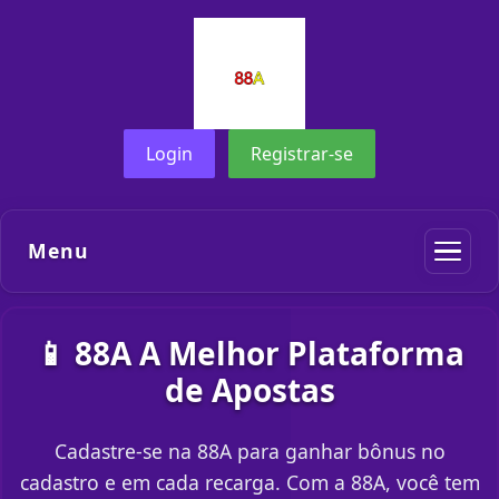
Login
Registrar-se
Menu
📱 88A A Melhor Plataforma
de Apostas
Cadastre-se na 88A para ganhar bônus no
cadastro e em cada recarga. Com a 88A, você tem