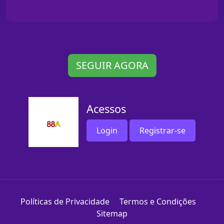
SEGUIR AGORA
Acessos
Login
Registrar-se
Políticas de Privacidade
Termos e Condições
Sitemap