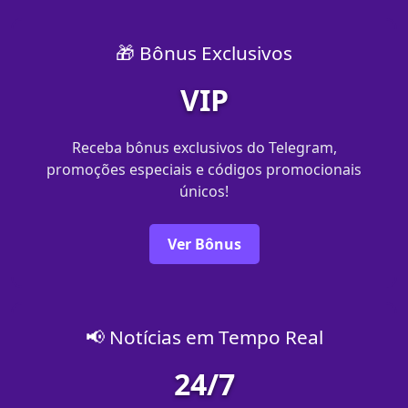
🎁 Bônus Exclusivos
VIP
Receba bônus exclusivos do Telegram,
promoções especiais e códigos promocionais
únicos!
Ver Bônus
📢 Notícias em Tempo Real
24/7