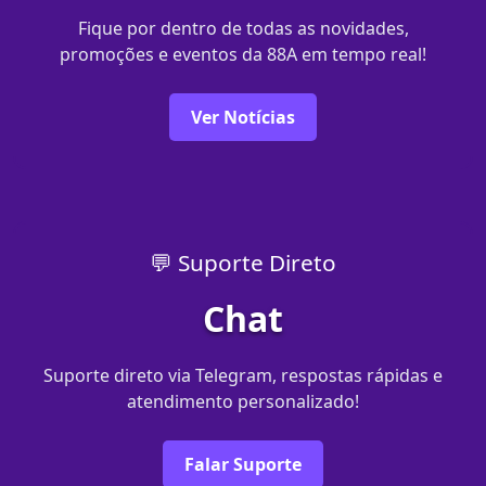
Fique por dentro de todas as novidades,
promoções e eventos da 88A em tempo real!
Ver Notícias
💬 Suporte Direto
Chat
Suporte direto via Telegram, respostas rápidas e
atendimento personalizado!
Falar Suporte