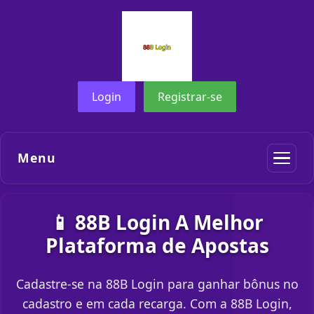
Login
Registrar-se
Menu
📱 88B Login A Melhor
Plataforma de Apostas
Cadastre-se na 88B Login para ganhar bônus no
cadastro e em cada recarga. Com a 88B Login,