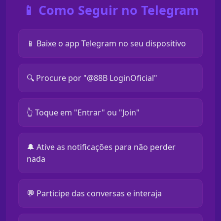
📱 Como Seguir no Telegram
📱 Baixe o app Telegram no seu dispositivo
🔍 Procure por "@88B LoginOficial"
👆 Toque em "Entrar" ou "Join"
🔔 Ative as notificações para não perder
nada
💬 Participe das conversas e interaja