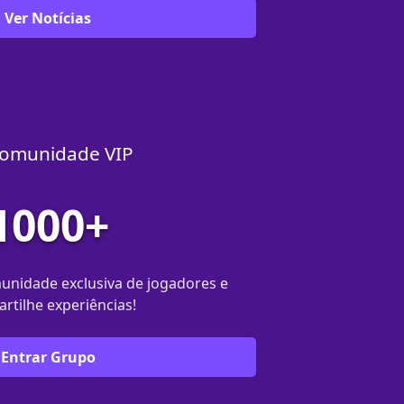
Ver Notícias
Comunidade VIP
1000+
unidade exclusiva de jogadores e
rtilhe experiências!
Entrar Grupo