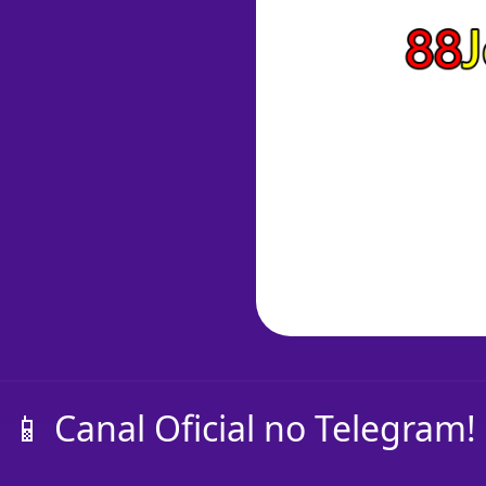
📱 Canal Oficial no Telegram!