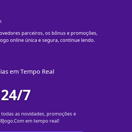
m
provedores parceiros, os bônus e promoções,
ogo online única e segura, continue lendo.
cias em Tempo Real
24/7
e todas as novidades, promoções e
88Jogo.Com em tempo real!