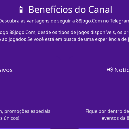
📱 Benefícios do Canal
Descubra as vantagens de seguir a 88Jogo.Com no Telegra
jogo 88Jogo.Com, desde os tipos de jogos disponíveis, os 
 ao jogador. Se você está em busca de uma experiência de j
sivos
📢 Notí
m, promoções especiais
Fique por dentro d
s únicos!
eventos da 