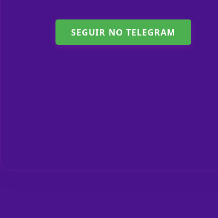
SEGUIR NO TELEGRAM