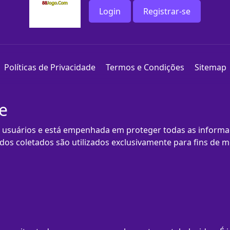
Login
Registrar-se
Políticas de Privacidade
Termos e Condições
Sitemap
de
s usuários e está empenhada em proteger todas as informa
os coletados são utilizados exclusivamente para fins de m