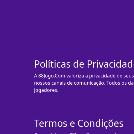
Políticas de Privacida
A 88Jogo.Com valoriza a privacidade de seu
nossos canais de comunicação. Todos os dad
jogadores.
Termos e Condições