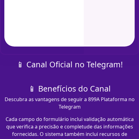
📱 Canal Oficial no Telegram!
📱 Benefícios do Canal
Descubra as vantagens de seguir a 899A Plataforma no
Telegram
Cada campo do formulário inclui validação automática
que verifica a precisão e completude das informações
fornecidas. O sistema também inclui recursos de