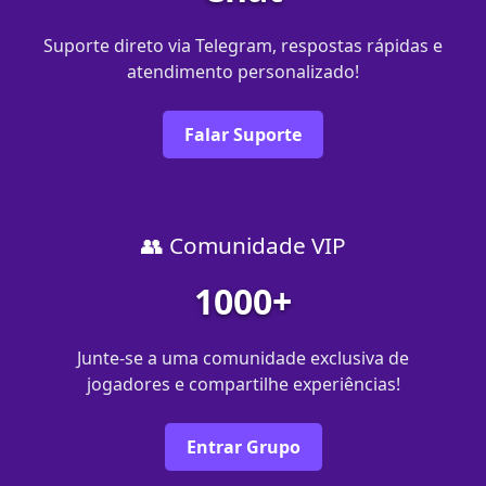
Suporte direto via Telegram, respostas rápidas e
atendimento personalizado!
Falar Suporte
👥 Comunidade VIP
1000+
Junte-se a uma comunidade exclusiva de
jogadores e compartilhe experiências!
Entrar Grupo