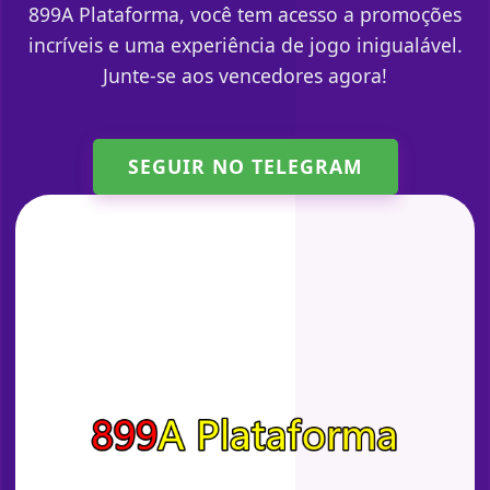
899A Plataforma, você tem acesso a promoções
incríveis e uma experiência de jogo inigualável.
Junte-se aos vencedores agora!
SEGUIR NO TELEGRAM