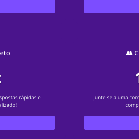
reto
👥 
t
espostas rápidas e
Junte-se a uma com
lizado!
compa
e