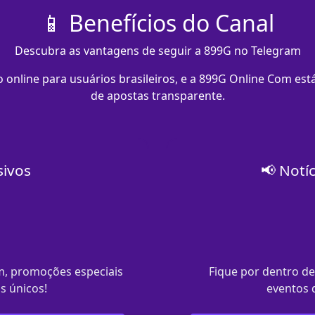
📱 Benefícios do Canal
Descubra as vantagens de seguir a 899G no Telegram
o online para usuários brasileiros, e a 899G Online Com
de apostas transparente.
sivos
📢 Notí
m, promoções especiais
Fique por dentro d
s únicos!
eventos 