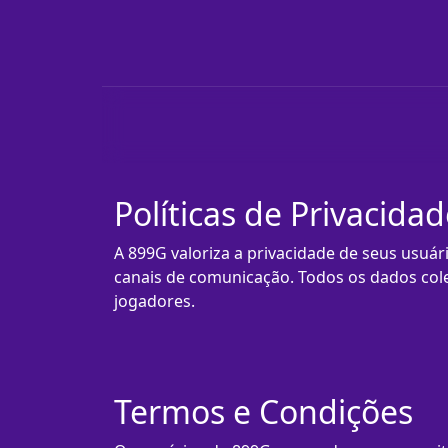
Políticas de Privacida
A 899G valoriza a privacidade de seus usuá
canais de comunicação. Todos os dados cole
jogadores.
Termos e Condições