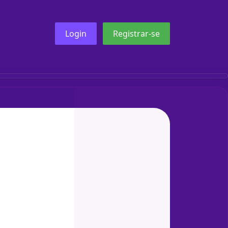
Login
Registrar-se