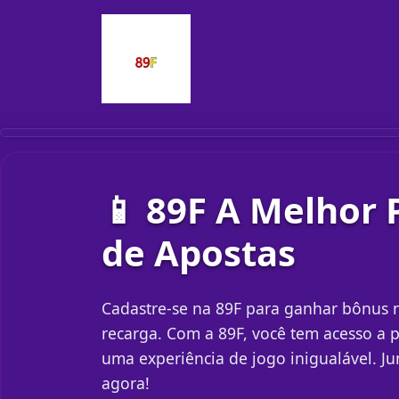
📱 89F A Melhor 
de Apostas
Cadastre-se na 89F para ganhar bônus 
recarga. Com a 89F, você tem acesso a p
uma experiência de jogo inigualável. J
agora!