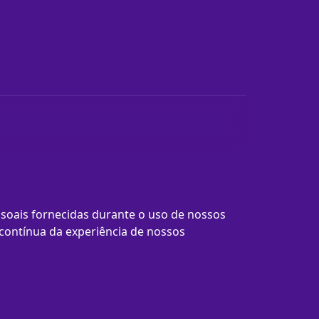
ssoais fornecidas durante o uso de nossos
 contínua da experiência de nossos