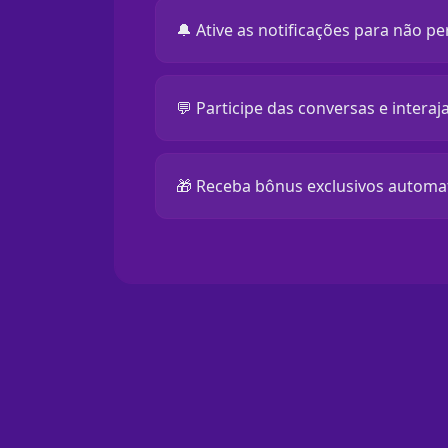
🔔 Ative as notificações para não p
💬 Participe das conversas e interaj
🎁 Receba bônus exclusivos autom