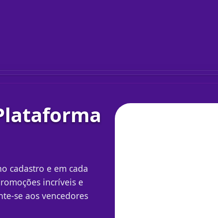
Plataforma
no cadastro e em cada
romoções incríveis e
unte-se aos vencedores