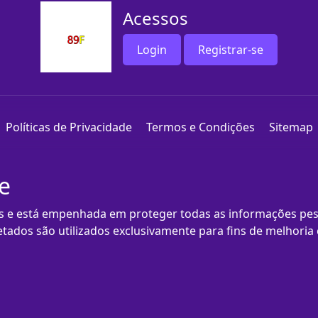
Acessos
Login
Registrar-se
Políticas de Privacidade
Termos e Condições
Sitemap
de
ios e está empenhada em proteger todas as informações pe
tados são utilizados exclusivamente para fins de melhoria