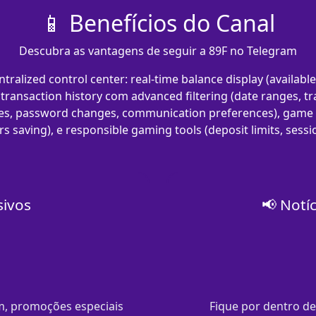
📱 Benefícios do Canal
Descubra as vantagens de seguir a 89F no Telegram
ralized control center: real-time balance display (availab
transaction history com advanced filtering (date ranges, t
es, password changes, communication preferences), game p
ers saving), e responsible gaming tools (deposit limits, sessi
sivos
📢 Notí
m, promoções especiais
Fique por dentro d