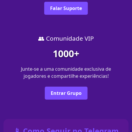
Falar Suporte
👥 Comunidade VIP
1000+
Junte-se a uma comunidade exclusiva de
jogadores e compartilhe experiências!
Entrar Grupo
📱 Como Seguir no Telegram