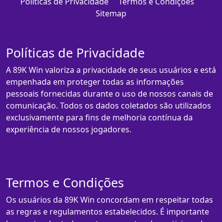
Políticas de Privacidade
Termos e Condições
Sitemap
Políticas de Privacidade
A 89K Win valoriza a privacidade de seus usuários e está
empenhada em proteger todas as informações
pessoais fornecidas durante o uso de nossos canais de
comunicação. Todos os dados coletados são utilizados
exclusivamente para fins de melhoria contínua da
experiência de nossos jogadores.
Termos e Condições
Os usuários da 89K Win concordam em respeitar todas
as regras e regulamentos estabelecidos. É importante