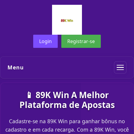
Login
Registrar-se
Menu
📱 89K Win A Melhor
Plataforma de Apostas
Cadastre-se na 89K Win para ganhar bônus no
cadastro e em cada recarga. Com a 89K Win, você