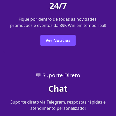
24/7
Fique por dentro de todas as novidades,
promoções e eventos da 89K Win em tempo real!
Ver Notícias
💬 Suporte Direto
Chat
Suporte direto via Telegram, respostas rápidas e
atendimento personalizado!