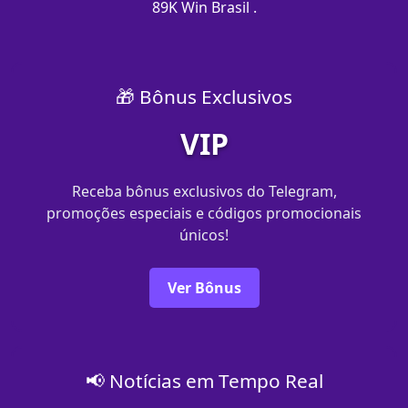
89K Win Brasil .
🎁 Bônus Exclusivos
VIP
Receba bônus exclusivos do Telegram,
promoções especiais e códigos promocionais
únicos!
Ver Bônus
📢 Notícias em Tempo Real