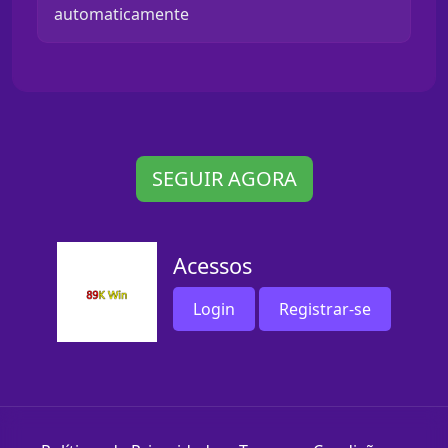
automaticamente
SEGUIR AGORA
Acessos
Login
Registrar-se