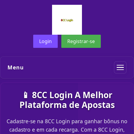
Login
Registrar-se
Menu
📱 8CC Login A Melhor
Plataforma de Apostas
Cadastre-se na 8CC Login para ganhar bônus no
cadastro e em cada recarga. Com a 8CC Login,