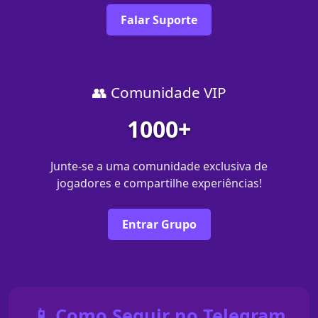
Falar Suporte
👥 Comunidade VIP
1000+
Junte-se a uma comunidade exclusiva de
jogadores e compartilhe experiências!
Entrar Grupo
📱 Como Seguir no Telegram