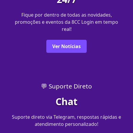
Fique por dentro de todas as novidades,
promoções e eventos da 8CC Login em tempo
real!
Ver Notícias
💬 Suporte Direto
Chat
Suporte direto via Telegram, respostas rápidas e
atendimento personalizado!