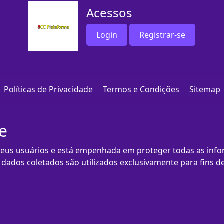
Acessos
Login
Registrar-se
Políticas de Privacidade
Termos e Condições
Sitemap
de
 seus usuários e está empenhada em proteger todas as inf
dados coletados são utilizados exclusivamente para fins d