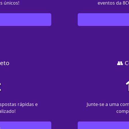
s únicos!
eventos da 8C
reto
👥 
t
espostas rápidas e
Junte-se a uma com
lizado!
compa
e