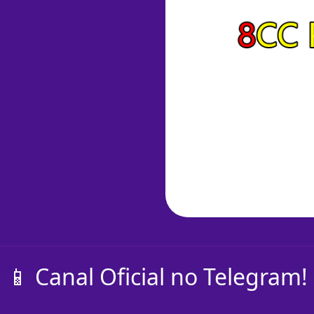
📱 Canal Oficial no Telegram!