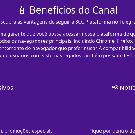
📱 Benefícios do Canal
scubra as vantagens de seguir a 8CC Plataforma no Teleg
rma garante que você possa acessar nossa plataforma de q
dos os navegadores principais, incluindo Chrome, Firefox, 
ntemente do navegador que preferir usar. A compatibilid
o que usuários com sistemas legados também possam desfru
sivos
📢 Notí
m, promoções especiais
Fique por dentro d