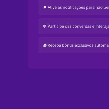
🔔 Ative as notificações para não p
💬 Participe das conversas e interaj
🎁 Receba bônus exclusivos autom