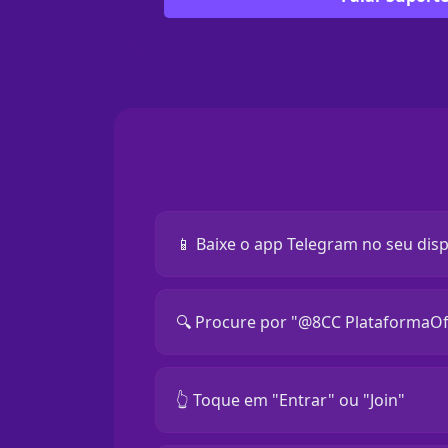
📱 Baixe o app Telegram no seu disp
🔍 Procure por "@8CC PlataformaOfi
👆 Toque em "Entrar" ou "Join"