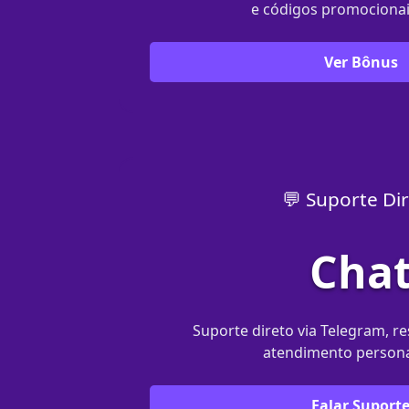
e códigos promocionai
Ver Bônus
💬 Suporte Di
Cha
Suporte direto via Telegram, r
atendimento persona
Falar Suport