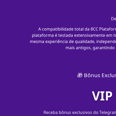
De
A compatibilidade total da 8CC Platafo
plataforma é testada extensivamente em to
mesma experiência de qualidade, independe
mais antigos, garantind
🎁 Bônus Exclu
VIP
Receba bônus exclusivos do Telegra