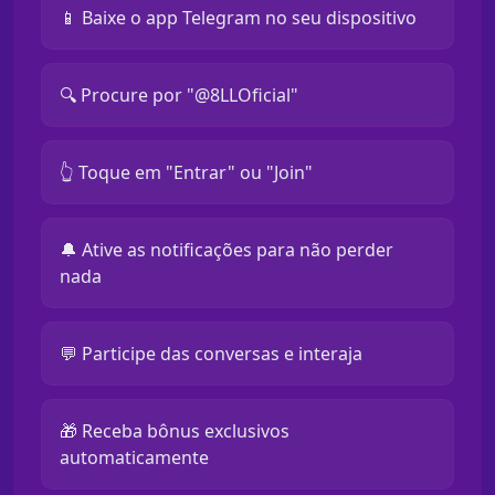
📱 Baixe o app Telegram no seu dispositivo
🔍 Procure por "@8LLOficial"
👆 Toque em "Entrar" ou "Join"
🔔 Ative as notificações para não perder
nada
💬 Participe das conversas e interaja
🎁 Receba bônus exclusivos
automaticamente