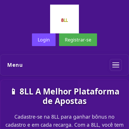
Login
Registrar-se
Menu
📱 8LL A Melhor Plataforma
de Apostas
Cadastre-se na 8LL para ganhar bônus no
cadastro e em cada recarga. Com a 8LL, você tem