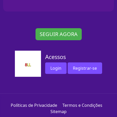
SEGUIR AGORA
Acessos
Login
Registrar-se
Políticas de Privacidade
Termos e Condições
Sitemap